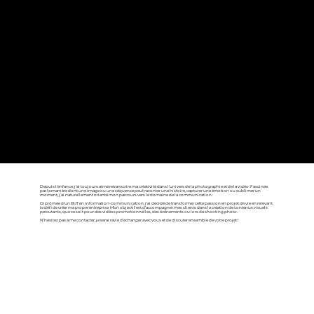
Depuis l'enfance, j'ai toujours aimé retranscrire ma créativité dans l'univers de la photographie et de la vidéo. Fascinée
par la manière dont une image ou une séquence peut raconter une histoire, capturer une émotion ou sublimer un
moment, j’ai naturellement orienté mon parcours vers le domaine de la communication.
Diplômée d’un BUT en information-communication, j’ai décidé de transformer cette passion en projet de vie en relevant
le défi de créer ma propre entreprise. Mon objectif est d’accompagner mes clients dans la création de contenus visuels
percutants, que ce soit pour des vidéos promotionnelles, des événements ou lors de shooting photo.
N’hésitez pas à me contacter, je serai ravie d’échanger avec vous et de discuter ensemble de votre projet !