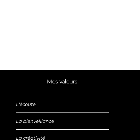
Mes valeurs
L'écoute
La bienveillance
La créativité