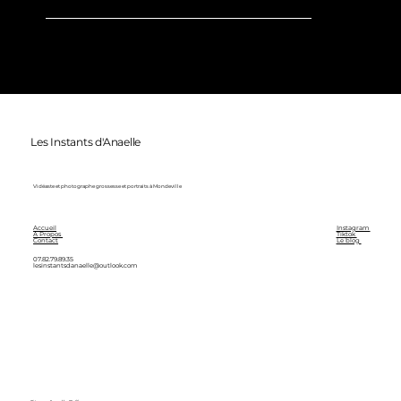
Les Instants d'Anaelle
Vidéaste et photographe grossesse et portraits à Mondeville
Accueil
Instagram
A Propos
Tiktok
Contact
Le blog
07.82.79.89.35
lesinstantsdanaelle@outlook.com