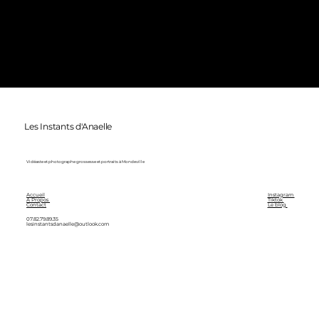
Les Instants d'Anaelle
Vidéaste et photographe grossesse et portraits à Mondeville
Accueil
Instagram
A Propos
Tiktok
Contact
Le blog
07.82.79.89.35
lesinstantsdanaelle@outlook.com